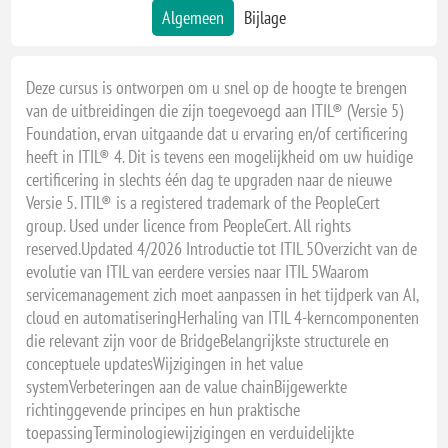
27 - 27 november, 2026 - VIRTUAL CLASSROOM
Algemeen
Bijlage
18 - 18 december, 2026 - NIEUWEGEIN
18 - 18 december, 2026 - VIRTUAL CLASSROOM
Deze cursus is ontworpen om u snel op de hoogte te brengen
van de uitbreidingen die zijn toegevoegd aan ITIL® (Versie 5)
14 - 14 januari, 2027 - VIRTUAL CLASSROOM
Foundation, ervan uitgaande dat u ervaring en/of certificering
25 - 25 februari, 2027 - NIEUWEGEIN
heeft in ITIL® 4. Dit is tevens een mogelijkheid om uw huidige
25 - 25 februari, 2027 - VIRTUAL CLASSROOM
certificering in slechts één dag te upgraden naar de nieuwe
Versie 5. ITIL® is a registered trademark of the PeopleCert
15 - 15 maart, 2027 - VIRTUAL CLASSROOM
group. Used under licence from PeopleCert. All rights
19 - 19 april, 2027 - NIEUWEGEIN
reserved.Updated 4/2026 Introductie tot ITIL 5Overzicht van de
evolutie van ITIL van eerdere versies naar ITIL 5Waarom
19 - 19 april, 2027 - VIRTUAL CLASSROOM
servicemanagement zich moet aanpassen in het tijdperk van AI,
17 - 17 mei, 2027 - VIRTUAL CLASSROOM
cloud en automatiseringHerhaling van ITIL 4-kerncomponenten
01 - 1 juni, 2027 - VIRTUAL CLASSROOM
die relevant zijn voor de BridgeBelangrijkste structurele en
conceptuele updatesWijzigingen in het value
21 - 21 juni, 2027 - NIEUWEGEIN
systemVerbeteringen aan de value chainBijgewerkte
21 - 21 juni, 2027 - VIRTUAL CLASSROOM
richtinggevende principes en hun praktische
toepassingTerminologiewijzigingen en verduidelijkte
19 - 19 juli, 2027 - VIRTUAL CLASSROOM