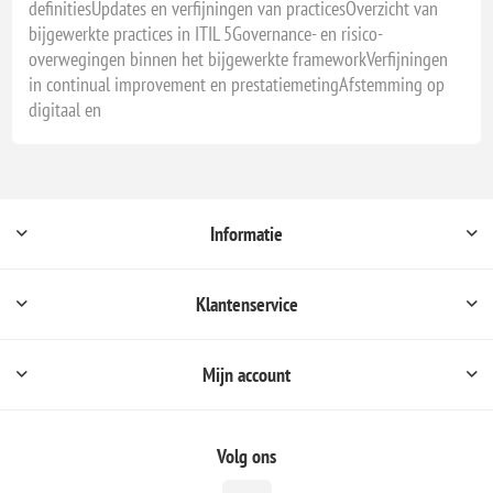
definitiesUpdates en verfijningen van practicesOverzicht van
23 - 23 augustus, 2027 - NIEUWEGEIN
bijgewerkte practices in ITIL 5Governance- en risico-
23 - 23 augustus, 2027 - VIRTUAL CLASSROOM
overwegingen binnen het bijgewerkte frameworkVerfijningen
in continual improvement en prestatiemetingAfstemming op
20 - 20 september, 2027 - VIRTUAL CLASSROOM
digitaal en
25 - 25 oktober, 2027 - NIEUWEGEIN
25 - 25 oktober, 2027 - VIRTUAL CLASSROOM
22 - 22 november, 2027 - VIRTUAL CLASSROOM
13 - 13 december, 2027 - VIRTUAL CLASSROOM
Informatie
Klantenservice
Mijn account
Volg ons