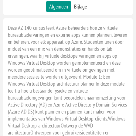
05 - 8 april, 2027 - VIRTUAL CLASSROOM
Algemeen
Bijlage
24 - 27 mei, 2027 - VIRTUAL CLASSROOM
31 - 3 juni, 2027 - ZOETERMEER
Deze AZ-140-cursus leert Azure-beheerders hoe ze virtuele
bureaubladervaringen en externe apps kunnen plannen, leveren
31 - 3 juni, 2027 - VIRTUAL CLASSROOM
en beheren, voor elk apparaat, op Azure. Studenten leren door
26 - 29 juli, 2027 - PATERSWOLDE
middel van een mix van demonstraties en hands-on lab-
26 - 29 juli, 2027 - VIRTUAL CLASSROOM
ervaringen, waarbij virtuele desktopervaringen en apps op
Windows Virtual Desktop worden geïmplementeerd en deze
06 - 9 september, 2027 - VIRTUAL CLASSROOM
worden geoptimaliseerd om in virtuele omgevingen met
27 - 30 september, 2027 - NIEUWEGEIN
meerdere sessies te worden uitgevoerd. Module 1: Een
Windows Virtual Desktop-architectuur plannenIn deze module
27 - 30 september, 2027 - VIRTUAL CLASSROOM
leert u hoe u bestaande fysieke en virtuele
15 - 18 november, 2027 - VIRTUAL CLASSROOM
bureaubladomgevingen kunt beoordelen, naamomzetting voor
29 - 2 december, 2027 - EINDHOVEN
Active Directory (AD) en Azure Active Directory Domain Services
(Azure AD DS) kunt plannen en plannen kunt maken voor
29 - 2 december, 2027 - VIRTUAL CLASSROOM
implementaties van Windows Virtual Desktop-clients.Windows
Virtual Desktop-architectuurOntwerp de WVD-
architectuurOntwerpen voor gebruikersidentiteiten en -