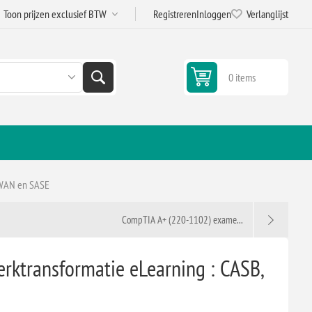
Registreren
Inloggen
Verlanglijst
0 items
D-WAN en SASE
CompTIA A+ (220-1102) exame...
rktransformatie eLearning : CASB,