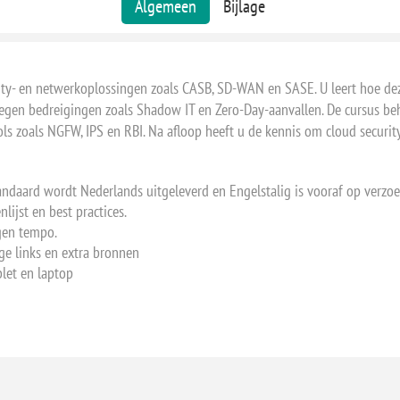
Algemeen
Bijlage
ity- en netwerkoplossingen zoals CASB, SD-WAN en SASE. U leert hoe dez
tegen bedreigingen zoals Shadow IT en Zero-Day-aanvallen. De cursus be
ls zoals NGFW, IPS en RBI. Na afloop heeft u de kennis om cloud security
tandaard wordt Nederlands uitgeleverd en Engelstalig is vooraf op verzoe
lijst en best practices.
igen tempo.
ige links en extra bronnen
let en laptop