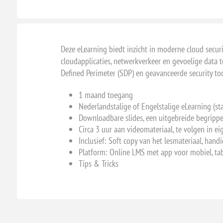
Deze eLearning biedt inzicht in moderne cloud secur
cloudapplicaties, netwerkverkeer en gevoelige data 
Defined Perimeter (SDP) en geavanceerde security too
1 maand toegang
Nederlandstalige of Engelstalige eLearning (s
Downloadbare slides, een uitgebreide begrippen
Circa 3 uur aan videomateriaal, te volgen in e
Inclusief: Soft copy van het lesmateriaal, hand
Platform: Online LMS met app voor mobiel, tab
Tips & Tricks