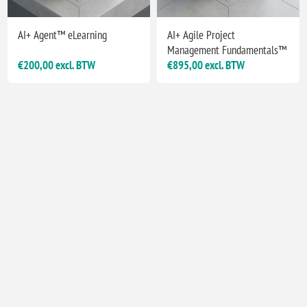
AI+ Agent™ eLearning
AI+ Agile Project
Management Fundamentals™
€200,00 excl. BTW
€895,00 excl. BTW
AI+ Agile Project
AI+ All-Access (Enterprise
Management Fundamentals™
Subscription)
eLearning
€200,00 excl. BTW
€995,00 excl. BTW