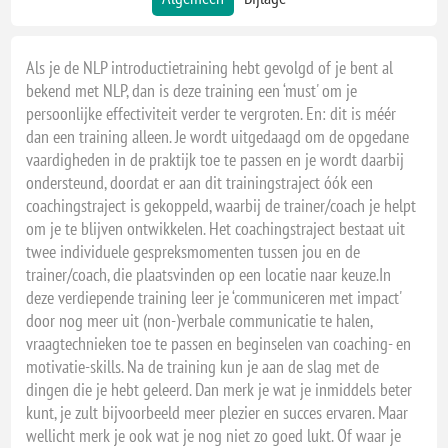
Als je de NLP introductietraining hebt gevolgd of je bent al
bekend met NLP, dan is deze training een ‘must' om je
persoonlijke effectiviteit verder te vergroten. En: dit is méér
dan een training alleen. Je wordt uitgedaagd om de opgedane
vaardigheden in de praktijk toe te passen en je wordt daarbij
ondersteund, doordat er aan dit trainingstraject óók een
coachingstraject is gekoppeld, waarbij de trainer/coach je helpt
om je te blijven ontwikkelen. Het coachingstraject bestaat uit
twee individuele gespreksmomenten tussen jou en de
trainer/coach, die plaatsvinden op een locatie naar keuze.In
deze verdiepende training leer je ‘communiceren met impact'
door nog meer uit (non-)verbale communicatie te halen,
vraagtechnieken toe te passen en beginselen van coaching- en
motivatie-skills. Na de training kun je aan de slag met de
dingen die je hebt geleerd. Dan merk je wat je inmiddels beter
kunt, je zult bijvoorbeeld meer plezier en succes ervaren. Maar
wellicht merk je ook wat je nog niet zo goed lukt. Of waar je