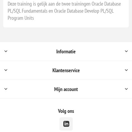
09 - 13 november, 2026 - Nieuwegein
Deze training is gelijk aan de twee trainingen Oracle Database
PL/SQL Fundamentals en Oracle Database Develop PL/SQL
16 - 20 november, 2026 - Virtueel
Program Units
23 - 27 november, 2026 - Apeldoorn
30 - 4 december, 2026 - Nieuwegein
07 - 11 december, 2026 - Apeldoorn
14 - 18 december, 2026 - Nieuwegein
Informatie
21 - 25 december, 2026 - Apeldoorn
21 - 25 december, 2026 - Nieuwegein
Klantenservice
Mijn account
Volg ons