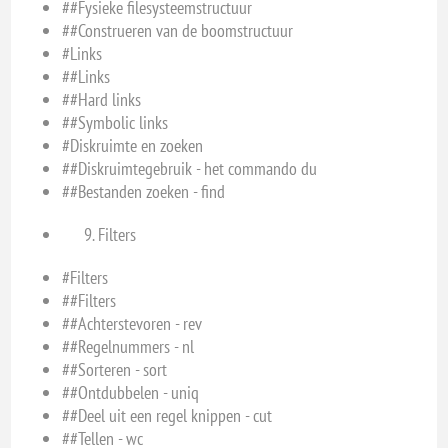
##Fysieke filesysteemstructuur
##Construeren van de boomstructuur
#Links
##Links
##Hard links
##Symbolic links
#Diskruimte en zoeken
##Diskruimtegebruik - het commando du
##Bestanden zoeken - find
Filters
#Filters
##Filters
##Achterstevoren - rev
##Regelnummers - nl
##Sorteren - sort
##Ontdubbelen - uniq
##Deel uit een regel knippen - cut
##Tellen - wc