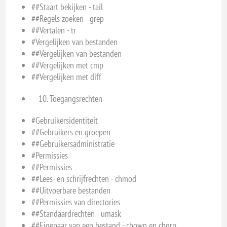
##Staart bekijken - tail
##Regels zoeken - grep
##Vertalen - tr
#Vergelijken van bestanden
##Vergelijken van bestanden
##Vergelijken met cmp
##Vergelijken met diff
Toegangsrechten
#Gebruikersidentiteit
##Gebruikers en groepen
##Gebruikersadministratie
#Permissies
##Permissies
##Lees- en schrijfrechten - chmod
##Uitvoerbare bestanden
##Permissies van directories
##Standaardrechten - umask
##Eigenaar van een bestand - chown en chgrp