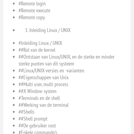
#Remote login
#Remote execute
#Remote copy
Inleiding Linux / UNIX
#Inleiding Linux / UNIX
##Rol van de kernel
##Ontstaan van Linux/UNIX, en de sterke en minder
sterke punten van dit systeem
##Linux/UNIX-versies en -varianten.
##Eigenschappen van Unix
##Multi user, multi process
##X Window system
#Terminals en de shell
##Werking van de terminal
##Shells
##Shell prompt
##De gebruiker root
#Enkele commando's