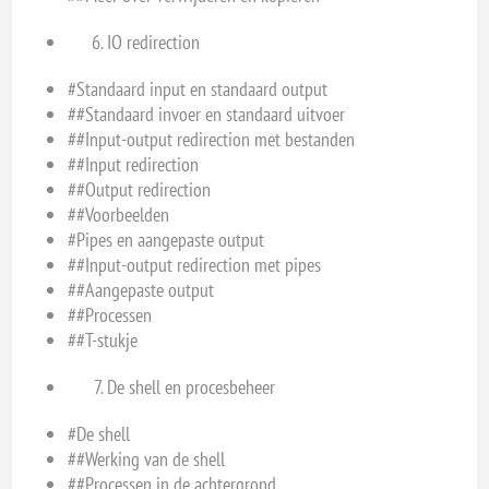
IO redirection
#Standaard input en standaard output
##Standaard invoer en standaard uitvoer
##Input-output redirection met bestanden
##Input redirection
##Output redirection
##Voorbeelden
#Pipes en aangepaste output
##Input-output redirection met pipes
##Aangepaste output
##Processen
##T-stukje
De shell en procesbeheer
#De shell
##Werking van de shell
##Processen in de achtergrond