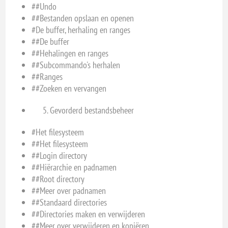
##Undo
##Bestanden opslaan en openen
#De buffer, herhaling en ranges
##De buffer
##Hehalingen en ranges
##Subcommando's herhalen
##Ranges
##Zoeken en vervangen
Gevorderd bestandsbeheer
#Het filesysteem
##Het filesysteem
##Login directory
##Hiërarchie en padnamen
##Root directory
##Meer over padnamen
##Standaard directories
##Directories maken en verwijderen
##Meer over verwijderen en kopiëren