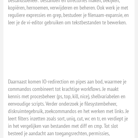
bestandsbeheer: bestanden en directories maken, bekijken,
kopiëren, hernoemen, verwijderen en beheren. Ook werk je met
reguliere expressies en grep, bestudeer je filenaam-expansie, en
leer je de vi-editor gebruiken om tekstbestanden te bewerken.
Daarnaast komen IO-redirection en pipes aan bod, waarmee je
commandos combineert tot krachtige workflows. Je maakt
kennis met procesbeheer (ps, top, kill, nice), shellvariabelen en
eenvoudige scripts. Verder onderzoek je filesystembeheer,
diskruimtegebruik, zoekcommandos en het werken met links. Je
leert filters inzetten zoals sort, uniq, cut, wc en tr, en verdiept je
in het vergelijken van bestanden met diff en cmp. Tot slot
besteed je aandacht aan toegangsrechten, permissies,