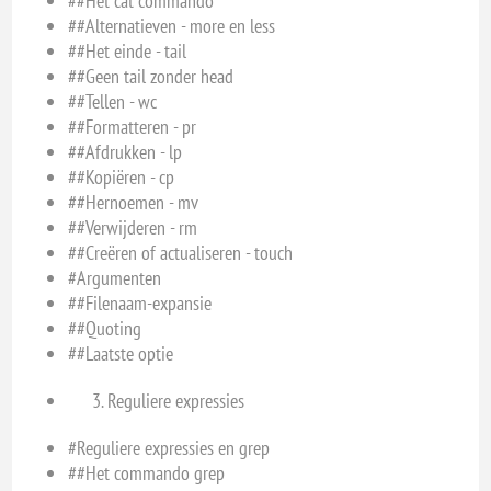
##Het cat commando
##Alternatieven - more en less
##Het einde - tail
##Geen tail zonder head
##Tellen - wc
##Formatteren - pr
##Afdrukken - lp
##Kopiëren - cp
##Hernoemen - mv
##Verwijderen - rm
##Creëren of actualiseren - touch
#Argumenten
##Filenaam-expansie
##Quoting
##Laatste optie
Reguliere expressies
#Reguliere expressies en grep
##Het commando grep