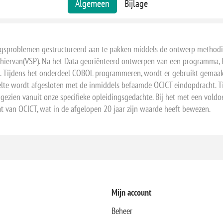
Algemeen
Bijlage
eringsproblemen gestructureerd aan te pakken middels de ontwerp metho
 hiervan(VSP). Na het Data georiënteerd ontwerpen van een programma, 
 Tijdens het onderdeel COBOL programmeren, wordt er gebruikt gemaakt
elte wordt afgesloten met de inmiddels befaamde OCICT eindopdracht. T
jk gezien vanuit onze specifieke opleidingsgedachte. Bij het met een vol
at van OCICT, wat in de afgelopen 20 jaar zijn waarde heeft bewezen.
Mijn account
Beheer