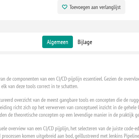
Toevoegen aan verlanglijst
Algemeen
Bijlage
van de componenten van een CI/CD-pijplijn essentieel. Gezien de overvloe
elk van deze tools correct in te schatten.
ctureerd overzicht van de meest gangbare tools en concepten die de r
eiding richt zich op het verwerven van conceptueel inzicht in de gehele C
en de theoretische concepten op een levendige manier in de praktijk ge
le overview van een CI/CD pijplijn, het selecteren van de juiste code-edi
d processen komen uitgebreid aan bod, geïllustreerd met Jenkins Pipelin