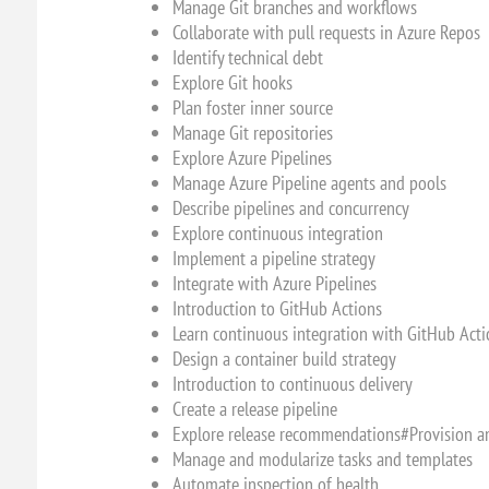
Manage Git branches and workflows
Collaborate with pull requests in Azure Repos
Identify technical debt
Explore Git hooks
Plan foster inner source
Manage Git repositories
Explore Azure Pipelines
Manage Azure Pipeline agents and pools
Describe pipelines and concurrency
Explore continuous integration
Implement a pipeline strategy
Integrate with Azure Pipelines
Introduction to GitHub Actions
Learn continuous integration with GitHub Acti
Design a container build strategy
Introduction to continuous delivery
Create a release pipeline
Explore release recommendations#Provision a
Manage and modularize tasks and templates
Automate inspection of health