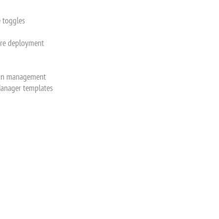
 toggles
ure deployment
tion management
Manager templates