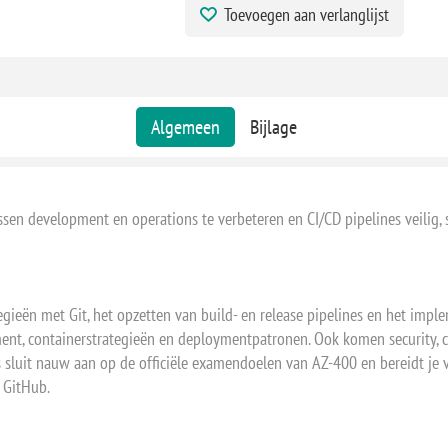
Toevoegen aan verlanglijst
Algemeen
Bijlage
n development en operations te verbeteren en CI/CD pipelines veilig, s
egieën met Git, het opzetten van build- en release pipelines en het impl
nt, containerstrategieën en deploymentpatronen. Ook komen security, co
 sluit nauw aan op de officiële examendoelen van AZ-400 en bereidt je
 GitHub.