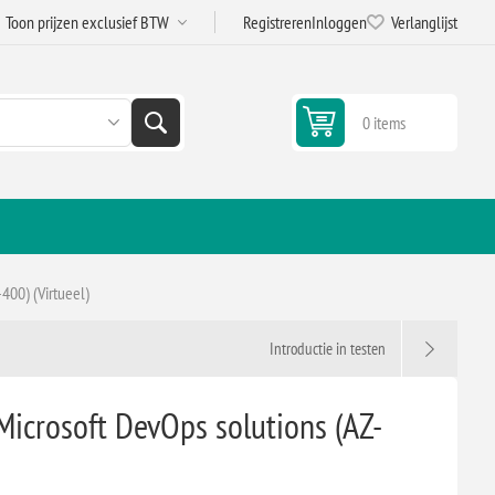
Registreren
Inloggen
Verlanglijst
0 items
400) (Virtueel)
Introductie in testen
icrosoft DevOps solutions (AZ-