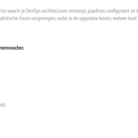
rios waarin je DevOps-architecturen ontwerpt, pipelines configureert en 
 realistische Azure-omgevingen, zodat je de opgedane kennis meteen kunt 
xamenvoucher.
rds