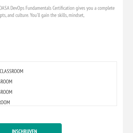
 DASA DevOps Fundamentals Certification gives you a complete
s, and culture. You'll gain the skills, mindset,
AL CLASSROOM
SSROOM
ASSROOM
SROOM
 CLASSROOM
 CLASSROOM
INSCHRIJVEN