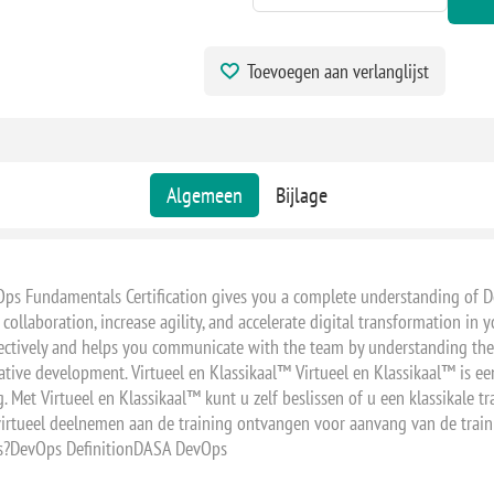
Toevoegen aan verlanglijst
Algemeen
Bijlage
s Fundamentals Certification gives you a complete understanding of DevO
collaboration, increase agility, and accelerate digital transformation in
ffectively and helps you communicate with the team by understanding th
ative development. Virtueel en Klassikaal™ Virtueel en Klassikaal™ is ee
. Met Virtueel en Klassikaal™ kunt u zelf beslissen of u een klassikale tra
e virtueel deelnemen aan de training ontvangen voor aanvang van de trai
s?DevOps DefinitionDASA DevOps