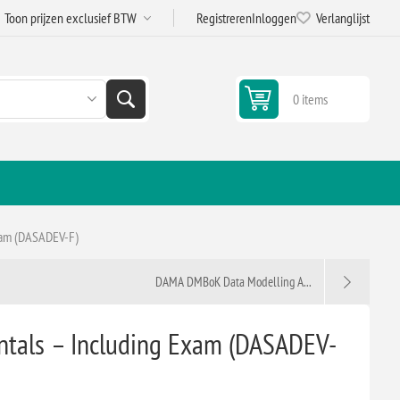
Registreren
Inloggen
Verlanglijst
0 items
xam (DASADEV-F)
DAMA DMBoK Data Modelling A...
tals – Including Exam (DASADEV-