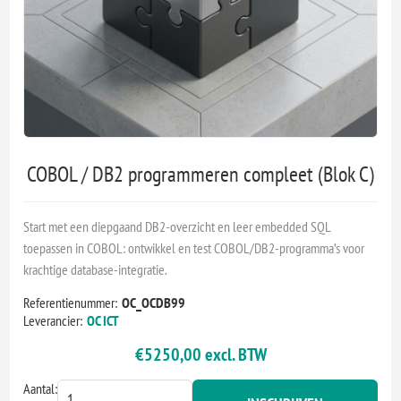
COBOL / DB2 programmeren compleet (Blok C)
Start met een diepgaand DB2-overzicht en leer embedded SQL
toepassen in COBOL: ontwikkel en test COBOL/DB2-programma’s voor
krachtige database-integratie.
Referentienummer:
OC_OCDB99
Leverancier:
OC ICT
€5250,00 excl. BTW
Aantal: