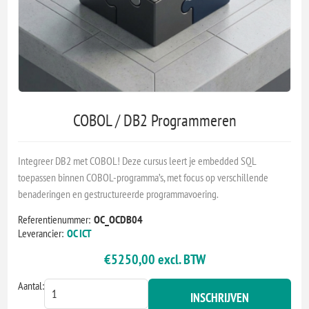
COBOL / DB2 Programmeren
Integreer DB2 met COBOL! Deze cursus leert je embedded SQL
toepassen binnen COBOL-programma’s, met focus op verschillende
benaderingen en gestructureerde programmavoering.
Referentienummer:
OC_OCDB04
Leverancier:
OC ICT
€5250,00 excl. BTW
Aantal:
INSCHRIJVEN