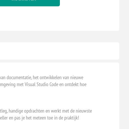
EN
AM
EIN
EN
AM
EIN
EN
AM
ven van documentatie, het ontwikkelen van nieuwe
EIN
C#-omgeving met Visual Studio Code en ontdekt hoe
EN
AM
e uitleg, handige opdrachten en werkt met de nieuwste
EIN
eller en pas je het meteen toe in de praktijk!
EN