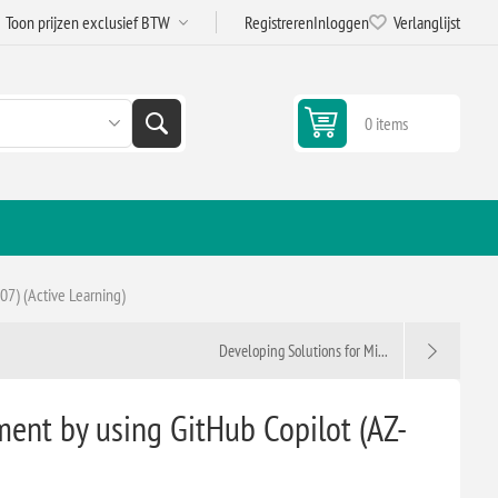
Registreren
Inloggen
Verlanglijst
0 items
7) (Active Learning)
Developing Solutions for Mi...
ent by using GitHub Copilot (AZ-