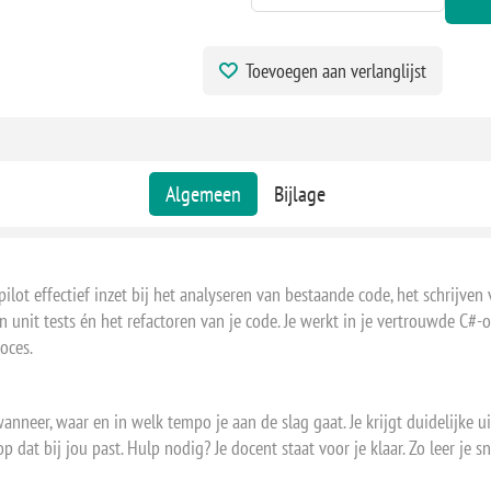
18 - 18 augustus, 2026 - EINDHOV
18 - 18 augustus, 2026 - ROTTERD
Toevoegen aan verlanglijst
18 - 18 augustus, 2026 - NIEUWEG
20 - 20 augustus, 2026 - EINDHOV
20 - 20 augustus, 2026 - ROTTERD
Algemeen
Bijlage
20 - 20 augustus, 2026 - NIEUWEG
26 - 26 augustus, 2026 - EINDHOV
26 - 26 augustus, 2026 - ROTTERD
opilot effectief inzet bij het analyseren van bestaande code, het schrij
26 - 26 augustus, 2026 - NIEUWEG
van unit tests én het refactoren van je code. Je werkt in je vertrouwde 
oces.
28 - 28 augustus, 2026 - EINDHOV
28 - 28 augustus, 2026 - ROTTERD
f wanneer, waar en in welk tempo je aan de slag gaat. Je krijgt duidelijk
28 - 28 augustus, 2026 - NIEUWEG
 dat bij jou past. Hulp nodig? Je docent staat voor je klaar. Zo leer je sn
31 - 31 augustus, 2026 - EINDHOV