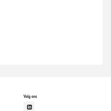
AM
EIN
EN
AM
EIN
EN
AM
EIN
VEN
RDAM
GEIN
Volg ons
VEN
RDAM