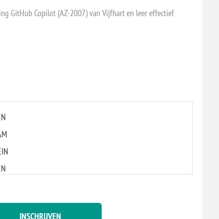
g GitHub Copilot (AZ-2007) van Vijfhart en leer effectief
EN
AM
EIN
EN
AM
EIN
INSCHRIJVEN